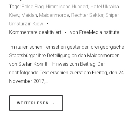
Tags:
False Flag
,
Himmlische Hundert
,
Hotel Ukraina
Kiew
,
Maidan
,
Maidanmorde
,
Rechter Sektor
,
Sniper
,
Umsturz in Kiew
•
Kommentare deaktiviert
für
•
von FreeMediaInstitute
Explosive
Im italienischen Fernsehen gestanden drei georgische
Geständnisse
Staatsbürger ihre Beteiligung an den Maidanmorden.
von Stefan Korinth Hinweis zum Beitrag: Der
nachfolgende Text erschien zuerst am Freitag, den 24.
November 2017,…
WEITERLESEN →