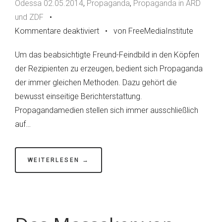
Odessa 02.05.2014
,
Propaganda
,
Propaganda in ARD
und ZDF
•
Kommentare deaktiviert
für
•
von FreeMediaInstitute
Das
Um das beabsichtigte Freund-Feindbild in den Köpfen
Massaker
der Rezipienten zu erzeugen, bedient sich Propaganda
von
der immer gleichen Methoden. Dazu gehört die
Odessa
bewusst einseitige Berichterstattung.
in
Propagandamedien stellen sich immer ausschließlich
der
auf…
Berichterstattung
von
Tagesschau
WEITERLESEN →
und
heute
journal