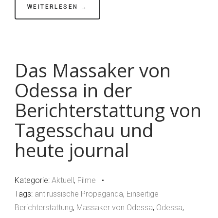
WEITERLESEN →
Das Massaker von
Odessa in der
Berichterstattung von
Tagesschau und
heute journal
Kategorie:
Aktuell
,
Filme
•
Tags:
antirussische Propaganda
,
Einseitige
Berichterstattung
,
Massaker von Odessa
,
Odessa
,