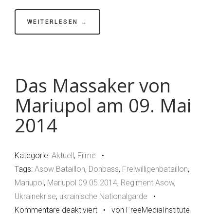
Mai
2014
WEITERLESEN →
Das Massaker von
Mariupol am 09. Mai
2014
Kategorie:
Aktuell
,
Filme
•
Tags:
Asow Bataillon
,
Donbass
,
Freiwilligenbataillon
,
Mariupol
,
Mariupol 09.05.2014
,
Regiment Asow
,
Ukrainekrise
,
ukrainische Nationalgarde
•
Kommentare deaktiviert
für
•
von FreeMediaInstitute