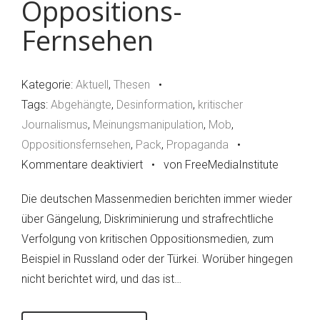
Oppositions-
ARD
Fernsehen
Kategorie:
Aktuell
,
Thesen
•
Tags:
Abgehängte
,
Desinformation
,
kritischer
Journalismus
,
Meinungsmanipulation
,
Mob
,
Oppositionsfernsehen
,
Pack
,
Propaganda
•
Kommentare deaktiviert
für
•
von FreeMediaInstitute
Deutschland
Die deutschen Massenmedien berichten immer wieder
braucht
über Gängelung, Diskriminierung und strafrechtliche
dringend
Verfolgung von kritischen Oppositionsmedien, zum
ein
Beispiel in Russland oder der Türkei. Worüber hingegen
kritisches
nicht berichtet wird, und das ist…
Oppositions-
Fernsehen