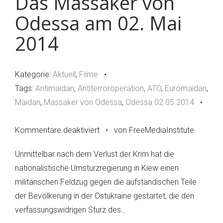
Das Massaker von
Odessa am 02. Mai
2014
Kategorie:
Aktuell
,
Filme
•
Tags:
Antimaidan
,
Antiterroroperation
,
ATO
,
Euromaidan
,
Maidan
,
Massaker von Odessa
,
Odessa 02.05.2014
•
Kommentare deaktiviert
für
•
von FreeMediaInstitute
Das
Unmittelbar nach dem Verlust der Krim hat die
Massaker
nationalistische Umsturzregierung in Kiew einen
von
militärischen Feldzug gegen die aufständischen Teile
Odessa
der Bevölkerung in der Ostukraine gestartet, die den
am
verfassungswidrigen Sturz des…
02.