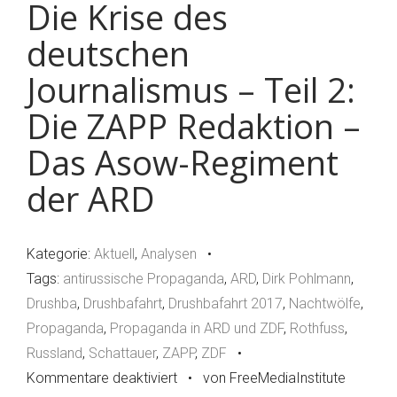
Die Krise des
deutschen
Journalismus – Teil 2:
Die ZAPP Redaktion –
Das Asow-Regiment
der ARD
Kategorie:
Aktuell
,
Analysen
•
Tags:
antirussische Propaganda
,
ARD
,
Dirk Pohlmann
,
Drushba
,
Drushbafahrt
,
Drushbafahrt 2017
,
Nachtwölfe
,
Propaganda
,
Propaganda in ARD und ZDF
,
Rothfuss
,
Russland
,
Schattauer
,
ZAPP
,
ZDF
•
Kommentare deaktiviert
für
•
von FreeMediaInstitute