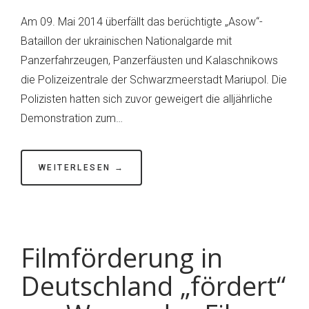
Das
Am 09. Mai 2014 überfällt das berüchtigte „Asow“-
Massaker
Bataillon der ukrainischen Nationalgarde mit
von
Panzerfahrzeugen, Panzerfäusten und Kalaschnikows
Mariupol
die Polizeizentrale der Schwarzmeerstadt Mariupol. Die
am
Polizisten hatten sich zuvor geweigert die alljährliche
09.
Demonstration zum…
Mai
2014
WEITERLESEN →
Filmförderung in
Deutschland „fördert“