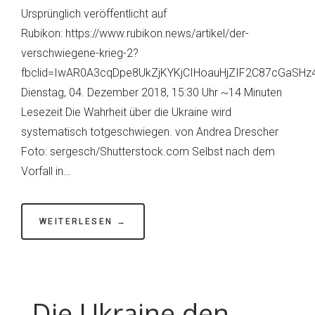
Ursprünglich veröffentlicht auf
Krieg
Rubikon: https://www.rubikon.news/artikel/der-
verschwiegene-krieg-2?
fbclid=IwAR0A3cqDpe8UkZjKYKjCIHoauHjZIF2C87cGaSH
Dienstag, 04. Dezember 2018, 15:30 Uhr ~14 Minuten
Lesezeit Die Wahrheit über die Ukraine wird
systematisch totgeschwiegen. von Andrea Drescher
Foto: sergesch/Shutterstock.com Selbst nach dem
Vorfall in…
WEITERLESEN →
„Die Ukraine den