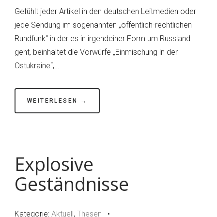
Дружба
Gefühlt jeder Artikel in den deutschen Leitmedien oder
heisst
jede Sendung im sogenannten „öffentlich-rechtlichen
Freundschaft –
Rundfunk“ in der es in irgendeiner Form um Russland
Mit
geht, beinhaltet die Vorwürfe „Einmischung in der
dem
Ostukraine“,…
Friedenskonvoi
durch
Russland
WEITERLESEN →
Explosive
Geständnisse
Kategorie:
Aktuell
,
Thesen
•