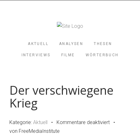
AKTUELL
ANALYSEN
THESEN
INTERVIEWS
FILME
WÖRTERBUCH
Der verschwiegene
Krieg
Kategorie:
Aktuell
•
Kommentare deaktiviert
für
•
von FreeMediaInstitute
Der
verschwiege