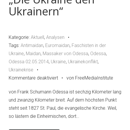
Ukrainern“
Kategorie:
Aktuell
,
Analysen
•
Tags:
Antimaidan
,
Euromaidan
,
Faschisten in der
Ukraine
,
Maidan
,
Massaker von Odessa
,
Odessa
,
Odessa 02.05.2014
,
Ukraine
,
Ukrainekonflikt
,
Ukrainekrise
•
Kommentare deaktiviert
für
•
von FreeMediaInstitute
„Die
von Frank Schumann Odessa ist sechzig Kilometer lang
Ukraine
und zwanzig Kilometer breit. Auf dem höchsten Punkt
den
steht seit 1827 St. Paul, die evangelische Kirche. Weil,
Ukrainern“
so lästern die Einheimischen, dort…