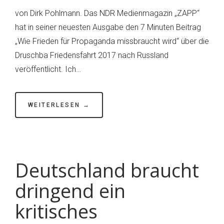
Die
von Dirk Pohlmann. Das NDR Medienmagazin „ZAPP“
Krise
hat in seiner neuesten Ausgabe den 7 Minuten Beitrag
des
„Wie Frieden für Propaganda missbraucht wird“ über die
deutschen
Druschba Friedensfahrt 2017 nach Russland
Journalismus
veröffentlicht. Ich…
–
Teil
2:
WEITERLESEN →
Die
ZAPP
Redaktion
–
Deutschland braucht
Das
dringend ein
Asow-
Regiment
kritisches
der