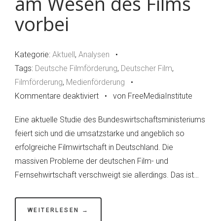
am Wesen des Films
vorbei
Kategorie:
Aktuell
,
Analysen
•
Tags:
Deutsche Filmförderung
,
Deutscher Film
,
Filmförderung
,
Medienförderung
•
Kommentare deaktiviert
für
•
von FreeMediaInstitute
Filmförderung
Eine aktuelle Studie des Bundeswirtschaftsministeriums
in
feiert sich und die umsatzstarke und angeblich so
Deutschland
erfolgreiche Filmwirtschaft in Deutschland. Die
„fördert“
massiven Probleme der deutschen Film- und
am
Fernsehwirtschaft verschweigt sie allerdings. Das ist…
Wesen
des
Films
WEITERLESEN →
vorbei