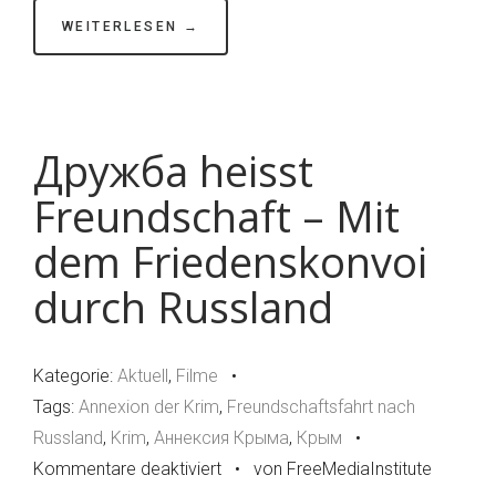
WEITERLESEN →
Дружба heisst
Freundschaft – Mit
dem Friedenskonvoi
durch Russland
Kategorie:
Aktuell
,
Filme
•
Tags:
Annexion der Krim
,
Freundschaftsfahrt nach
Russland
,
Krim
,
Аннексия Крыма
,
Крым
•
Kommentare deaktiviert
für
•
von FreeMediaInstitute